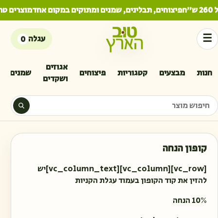
ח
פיצוחים, תבלינים, שמנים ומתוקים במקום אחד
מוצרים טר
☰
עגלה
0
אגוזים
חנות
מבצעים
קטגוריות
פיצוחים
שמנים
ושקדים
יפוש מוצר
קופון הנחה
[vc_row][vc_column][vc_column_text]יש
להזין את קוד הקופון בעמוד עגלת הקניות
10% הנחה