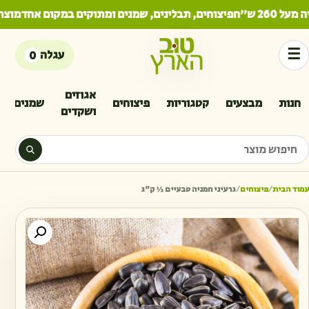
26 ש"ח
פיצוחים, תבלינים, שמנים ומתוקים במקום אחד
מוצרים
☰
עגלה
0
אגוזים
חנות
מבצעים
קטגוריות
פיצוחים
שמנים
ושקדים
יפוש מוצר
עמוד הבית
/
פיצוחים
/
גרעיני חמניה טבעיים ½ ק״ג
כמו