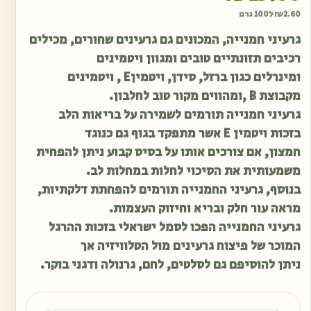
2.60
₪
ל100 גרם
גרעיני חמנייה, המכונים גם גרעינים שחורים, מכילים
רכיבים תזונתיים טובים ומגוון ויטמינים
ומינרלים כגון ברזל, סידן, ויטמיןE , ויטמינים
מקבוצת B ,ומהווים מקור טוב לחלבון.
גרעיני חמנייה תורמים לשמירה על בריאות הלב
בזכות ויטמין E אשר מתפקד בגוף גם כנוגד
חמצון, אם צורכים אותו על בסיס קבוע ניתן להפחית
משמעותית את הסיכוי לחלות במחלות לב.
בנוסף, גרעיני החמנייה תורמים להפחתת דלקתיות,
מראה עור חלק ובריא וחיזוק העצמות.
גרעיני החמנייה הפכו לסמל ישראלי בזכות ההרגל
המוכר של פיצוח גרעינים מול הטלוויזיה אך
ניתן להוסיפם גם לסלטים, לחם, גרנולה ודגני בוקר.