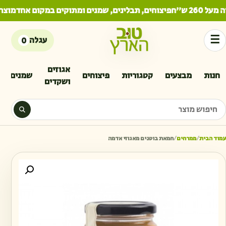
26 ש"ח
פיצוחים, תבלינים, שמנים ומתוקים במקום אחד
מוצרים
☰
עגלה
0
אגוזים
חנות
מבצעים
קטגוריות
פיצוחים
שמנים
ושקדים
יפוש מוצר
עמוד הבית
/
ממרחים
/
חמאת בוטנים מאגוזי אדמה
כמו