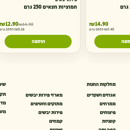
פירות יבשים
חמוציות חצאים 250 גרם
ה
ה
₪
12.90
₪
14.90
₪
14.90
7.45
₪
ל100 גרם
5.16
₪
ל100 גרם
ספה
הוספה
מחלקות החנות
שיר
תקנ
אגוזים ושקדים
מארזי פירות יבשים
מדי
ממרחים
מתוקים וחטיפים
משל
פיצוחים
פירות יבשים
קטניות
קמחים
קפה ותה
שמנים