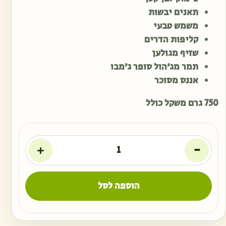
תאנים יבשות
משמש טבעי
קליפות הדרים
שזיף מגולען
תמר מג׳הול סופר ג׳מבו
אננס מסוכר
750 גרם משקל כולל
+
-
הוספה לסל