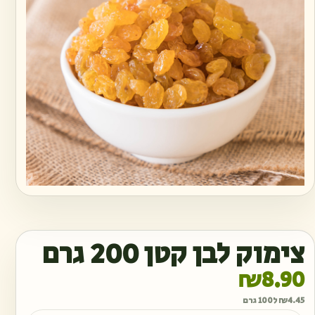
צימוק לבן קטן 200 גרם
₪
8.90
4.45
₪
ל100 גרם