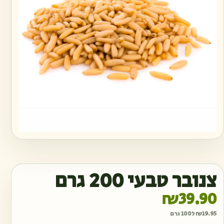
צנובר טבעי 200 גרם
₪
39.90
19.95
₪
ל100 גרם