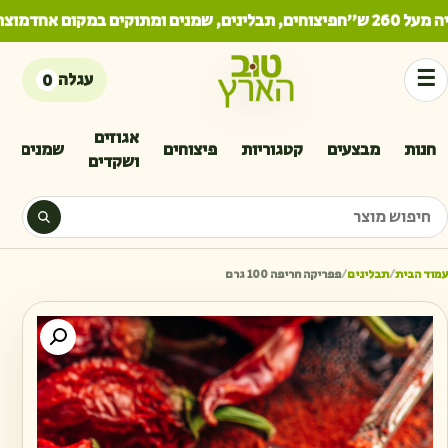
26 ש"ח
פיצוחים, תבלינים, שמנים ומתוקים במקום אחד
מוצרי
☰
עגלה
0
אגוזים
חנות
מבצעים
קטגוריות
פיצוחים
שמנים
ושקדים
יפוש מוצר
עמוד הבית
/
תבלינים
/
פפריקה חריפה 100 גרם
כמות