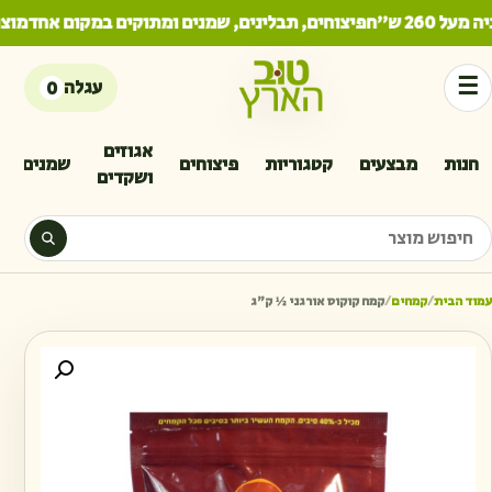
260 ש"ח
פיצוחים, תבלינים, שמנים ומתוקים במקום אחד
מוצרי
☰
עגלה
0
אגוזים
חנות
מבצעים
קטגוריות
פיצוחים
שמנים
ושקדים
יפוש מוצר
עמוד הבית
/
קמחים
/
קמח קוקוס אורגני ½ ק״ג