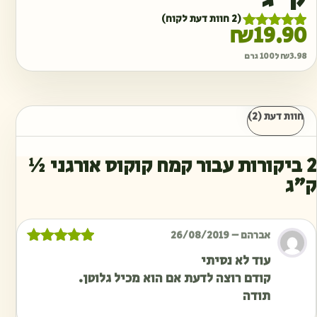
(
2
חוות דעת לקוח)
₪
19.90
1
מדורג
5.00
מתוך 5
3.98
₪
ל100 גרם
מבוסס על
דירוגים של
לקוחות
חוות דעת (2)
2 ביקורות עבור
קמח קוקוס אורגני ½
ק״ג
אברהם
–
26/08/2019
דורג
5
מתוך
עוד לא נסיתי
5
קודם רוצה לדעת אם הוא מכיל גלוטן.
תודה