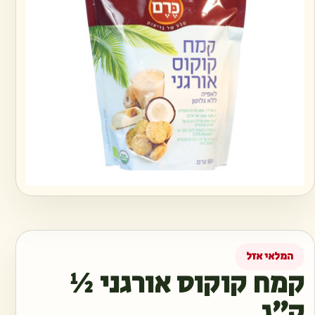
המלאי אזל
קמח קוקוס אורגני ½
ק״ג