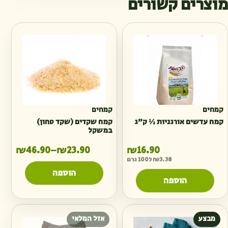
מוצרים קשורים
קמחים
קמחים
קמח עדשים אורגניות ½ ק״ג
קמח שקדים (שקד טחון)
במשקל
טווח מחירים:
₪
46.90
₪
23.90
₪
16.90
–
3.38
₪
ל100 גרם
הוספה
הוספה
מבצע
אזל המלאי