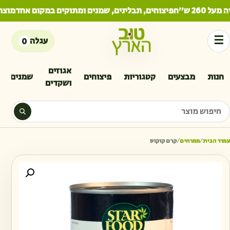
26 ש"ח
פיצוחים, תבלינים, שמנים ומתוקים במקום אחד
מוצרי
☰
עגלה
0
אגוזים
חנות
מבצעים
קטגוריות
פיצוחים
שמנים
ושקדים
יפוש מוצר
עמוד הבית
/
ממרחים
/
קרם קוקוס
כמו