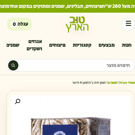
26 ש"ח
פיצוחים, תבלינים, שמנים ומתוקים במקום אחד
מוצרים
☰
עגלה
0
אגוזים
חנות
מבצעים
קטגוריות
פיצוחים
שמנים
ושקדים
יפוש מוצר
עמוד הבית
/
שמנים
/
שמן זית ג׳השאן 4 ליטר