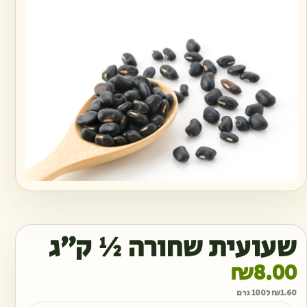
שעועית שחורה ½ ק״ג
₪
8.00
1.60
₪
ל100 גרם