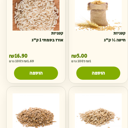
קטניות
קטניות
חיטה ½ ק״ג
אורז בסמתי 1 ק״ג
₪
16.90
₪
5.00
1
₪
ל100 גרם
1.69
₪
ל100 גרם
הוספה
הוספה