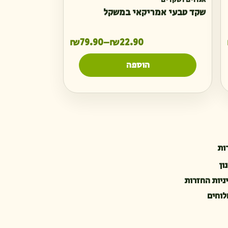
אגוזים ושקדים
שקד טבעי אמריקאי במשקל
ווח מחירים: ⁦₪11.25⁩ עד ⁦₪45.00⁩
טווח מחירים: ⁦₪22.90⁩ עד ⁦₪79.90⁩
₪
79.90
₪
22.90
–
הוספה
ות
ון
ניות החזרות
וחים