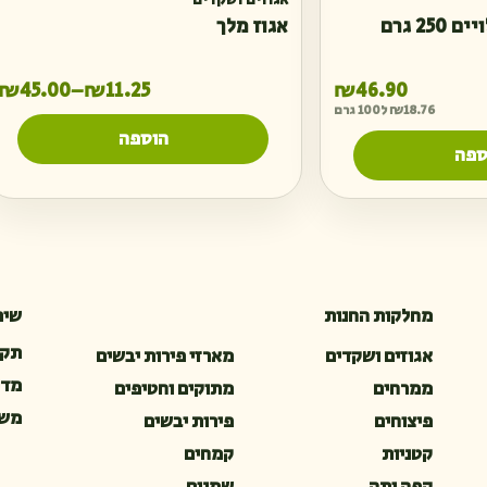
אגוזים ושקדים
25 גרם
אגוז מלך
ט
₪
45.00
₪
11.25
₪
46.90
–
18.76
₪
ל100 גרם
הוספה
ספה
מחלקות החנות
שיר
תקנ
אגוזים ושקדים
מארזי פירות יבשים
מדי
ממרחים
מתוקים וחטיפים
משל
פיצוחים
פירות יבשים
קטניות
קמחים
קפה ותה
שמנים