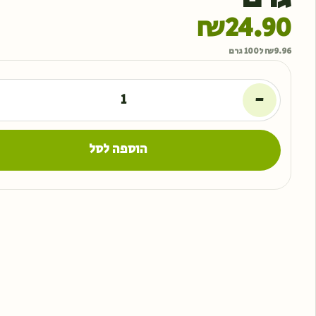
₪
24.90
9.96
₪
ל100 גרם
-
הוספה לסל