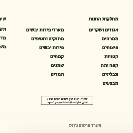
מחלקות החנות
שיר
תקנ
אגוזים ושקדים
מארזי פירות יבשים
מדי
ממרחים
מתוקים וחטיפים
משל
פיצוחים
פירות יבשים
קטניות
קמחים
קפה ותה
שמנים
תבלינים
תמרים
מבצעים
משרד פרסום ג׳ונס