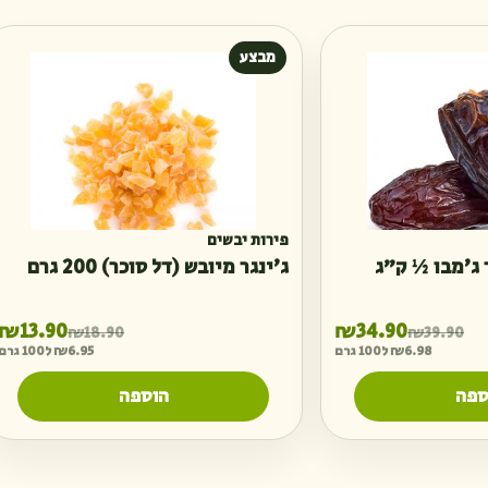
מבצע
פירות יבשים
 ג'מבו ½ ק״ג
ג'ינגר מיובש (דל סוכר) 200 גרם
המחיר הנוכחי הוא: ₪34.90.
המחיר המקורי היה: ₪39.90.
ה
ה
₪
13.90
₪
34.90
₪
18.90
₪
39.90
6.98
₪
ל100 גרם
6.95
₪
ל100 גרם
ספה
הוספה