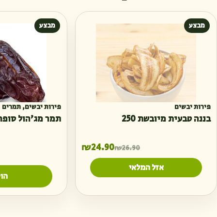
מבצע
מבצע
פירות יבשים
פירות יבשים
,
תמרים
בננה טבעית מיובשת 250
תמר מג'הול סופר
המחיר הנוכחי הוא: ₪24.90.
המחיר המקורי היה: ₪26.90.
₪
24.90
₪
26.90
אזל המלאי
הו