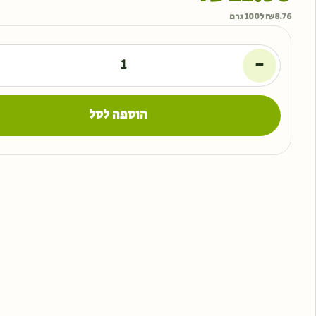
8.76
₪
ל100 גרם
-
הוספה לסל