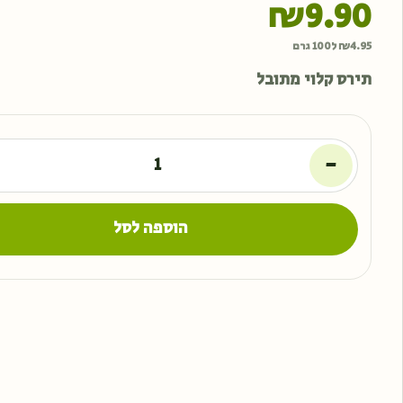
₪
9.90
4.95
₪
ל100 גרם
תירס קלוי מתובל
-
הוספה לסל