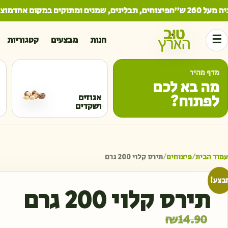
26 ש"ח
פיצוחים, תבלינים, שמנים ומתוקים במקום אחד
מוצרים
☰
חנות
מבצעים
קטגוריות
מדף מהיר
מה בא לכם
לפתוח?
אגוזים
ושקדים
עמוד הבית
/
פיצוחים
/
תירס קלוי 200 גרם
בצע!
תירס קלוי 200 גרם
המחיר הנוכחי הוא: ₪9.90.
המחיר המקורי היה: ₪14.90.
₪
14.90