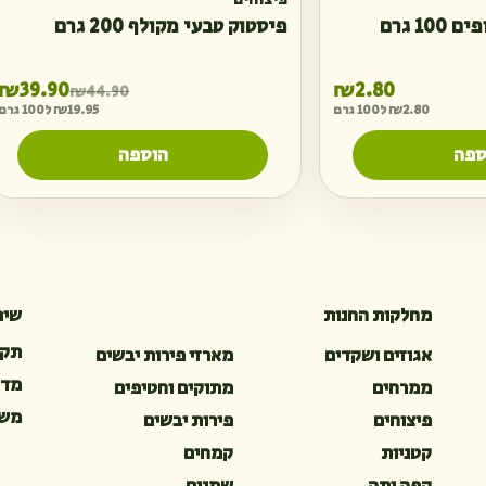
פיצוחים
10 גרם
פיסטוק טבעי מקולף 200 גרם
ה
ה
₪
39.90
₪
2.80
₪
44.90
2.80
₪
ל100 גרם
19.95
₪
ל100 גרם
ספה
הוספה
מחלקות החנות
שיר
תקנ
אגוזים ושקדים
מארזי פירות יבשים
מדי
ממרחים
מתוקים וחטיפים
משל
פיצוחים
פירות יבשים
קטניות
קמחים
קפה ותה
שמנים