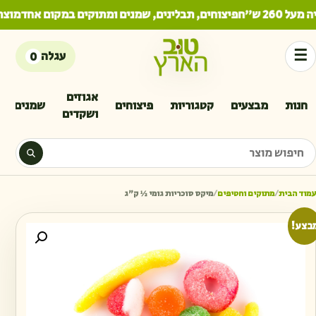
26 ש"ח
פיצוחים, תבלינים, שמנים ומתוקים במקום אחד
מוצרי
☰
עגלה
0
אגוזים
חנות
מבצעים
קטגוריות
פיצוחים
שמנים
ושקדים
יפוש מוצר
עמוד הבית
/
מתוקים וחטיפים
/
מיקס סוכריות גומי ½ ק״ג
כמו
בצע!